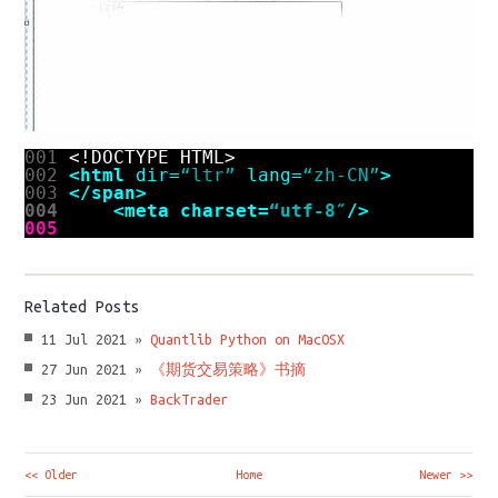
001
<!DOCTYPE HTML>
002
<html
dir=
“ltr”
lang=
“zh-CN”
>
003
</span>
004
<meta
charset=
“utf-8″
/>
005
Related Posts
11 Jul 2021 »
Quantlib Python on MacOSX
27 Jun 2021 »
《期货交易策略》书摘
23 Jun 2021 »
BackTrader
<< Older
Home
Newer >>