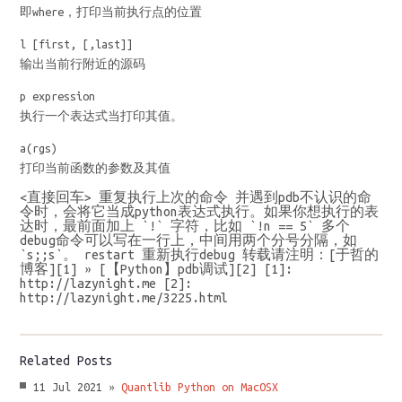
即where，打印当前执行点的位置
l [first, [,last]]
输出当前行附近的源码
p expression
执行一个表达式当打印其值。
a(rgs)
打印当前函数的参数及其值
<直接回车> 重复执行上次的命令 并遇到pdb不认识的命
令时，会将它当成python表达式执行。如果你想执行的表
达时，最前面加上 `!` 字符，比如 `!n == 5` 多个
debug命令可以写在一行上，中间用两个分号分隔，如
`s;;s`。 restart 重新执行debug 转载请注明：[于哲的
博客][1] » [【Python】pdb调试][2] [1]:
http://lazynight.me [2]:
http://lazynight.me/3225.html
Related Posts
11 Jul 2021 »
Quantlib Python on MacOSX