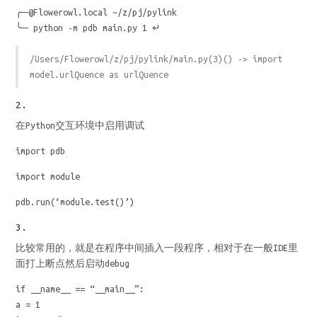
╭─@Flowerowl.local ~/z/pj/pylink
╰─ python -m pdb main.py 1 ↵
/Users/Flowerowl/z/pj/pylink/main.py(3)
() -> import
model.urlQuence as urlQuence
2.
在Python交互环境中启用调试
import pdb
import module
pdb.run(‘module.test()’)
3.
比较常用的，就是在程序中间插入一段程序，相对于在一般IDE里
面打上断点然后启动debug
if __name__ == “__main__”:
a = 1