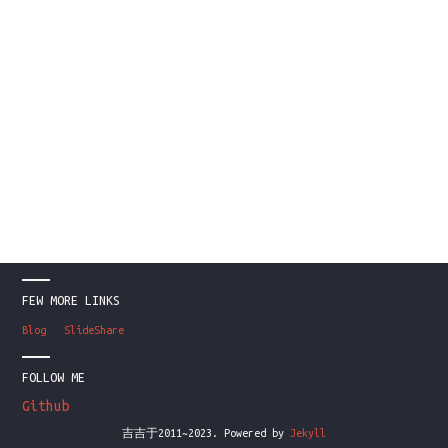
FEW MORE LINKS
Blog
SlideShare
FOLLOW ME
Github
吉吉于2011~2023. Powered by
Jekyll