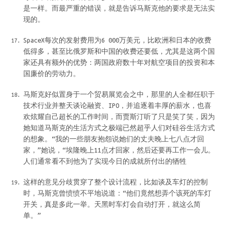
是一样。而最严重的错误，就是告诉马斯克他的要求是无法实
现的。
SpaceX每次的发射费用为6 000万美元，比欧洲和日本的收费
低得多，甚至比俄罗斯和中国的收费还要低，尤其是这两个国
家还具有额外的优势：两国政府数十年对航空项目的投资和本
国廉价的劳动力。
马斯克好似置身于一个贸易展览会之中，那里的人全都任职于
技术行业并整天谈论融资、IPO，并追逐着丰厚的薪水，也喜
欢炫耀自己超长的工作时间，而贾斯汀听了只是笑了笑，因为
她知道马斯克的生活方式之极端已然超乎人们对硅谷生活方式
的想象。“我的一些朋友抱怨说她们的丈夫晚上七八点才回
家，”她说，“埃隆晚上11点才回家，然后还要再工作一会儿。
人们通常看不到他为了实现今日的成就所付出的牺牲
这样的意见分歧贯穿了整个设计流程，比如谈及车灯的控制
时，马斯克曾愤愤不平地说道：“他们竟然想弄个该死的车灯
开关，真是多此一举。天黑时车灯会自动打开，就这么简
单。”