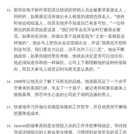
那些在电子邮件里犯语法错误的营销人员会被要求直接走人，
同样的，如果最近没有做出令人称道的成绩也得走人。“他有
时候会咄咄逼人，但其实他并不知道自己有多可怕，”一位特
斯拉的前高管如是说道，“我们经常会在开会时打赌谁会被
骂。如果你告诉他，你做出某个选择是因为‘之前一直都是这
样做的’，他会马上把你从会议室踢出去，并说‘我再也不想听
到这句话。我们要全力以赴，决不允许三心二意’。他会不断
挑战你，如果你能经受住考验，他就会决定是否可以信任你。
他必须知道你和他一样疯狂。公司上下都理解他的这种价值取
向，而且大家马上就意识到马斯克是认真的。”
2008年让他充分了解了马斯克的品格。他亲眼见证了一个赤手
空拳来到美国打拼、失去了一个孩子、被记者和前妻在媒体上
狠狠羞辱、用尽毕生心血的公司处于倒闭边缘的男人。
快速地学习并做出实物是埃隆的工作哲学，并且他坚持不懈地
想要降低成本。
SpaceX的做事原则是全情投入你的工作并把事情搞定。等待指
导或详细指示的人将会举步维艰。习惯得到反馈意见的员工也