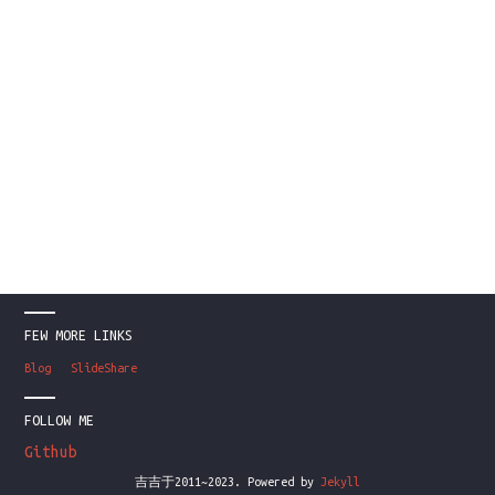
FEW MORE LINKS
Blog
SlideShare
FOLLOW ME
Github
吉吉于2011~2023. Powered by
Jekyll