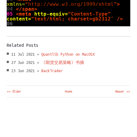
xmlns=
“http://www.w3.org/1999/xhtml”
>
04
</span>
05
<meta
http-equiv=
“Content-Type”
content=
“text/html; charset=gb2312″
/>
06
Related Posts
11 Jul 2021 »
Quantlib Python on MacOSX
27 Jun 2021 »
《期货交易策略》书摘
23 Jun 2021 »
BackTrader
<< Older
Home
Newer >>