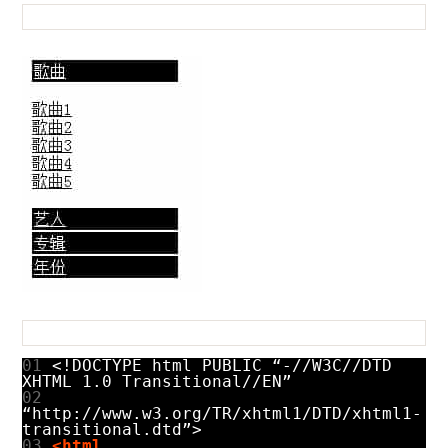
01
<!DOCTYPE html PUBLIC “-//W3C//DTD
XHTML 1.0 Transitional//EN”
02
“http://www.w3.org/TR/xhtml1/DTD/xhtml1-
transitional.dtd”>
03
<html