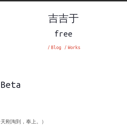
吉吉于
free
/
Blog
/
Works
eta
今天刚淘到，奉上。）