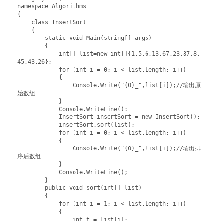
namespace Algorithms

{

    class InsertSort

    {

        static void Main(string[] args)

        {

            int[] list=new int[]{1,5,6,13,67,23,87,8,
45,43,26};

            for (int i = 0; i < list.Length; i++)

            {

                Console.Write("{0}_",list[i]);//输出原
始数组

            }

            Console.WriteLine();

            InsertSort insertSort = new InsertSort();

            insertSort.sort(list);

            for (int i = 0; i < list.Length; i++)

            {

                Console.Write("{0}_",list[i]);//输出排
序后数组

            }

            Console.WriteLine();

        }

        public void sort(int[] list)

        {

            for (int i = 1; i < list.Length; i++)

            {

                int t = list[i];
