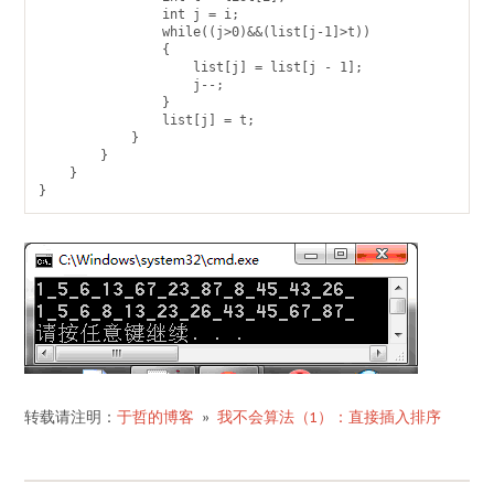
                int j = i;

                while((j>0)&&(list[j-1]>t))

                {

                    list[j] = list[j - 1];

                    j--;

                }

                list[j] = t;

            }

        }

    }

}
转载请注明：
于哲的博客
»
我不会算法（1）：直接插入排序