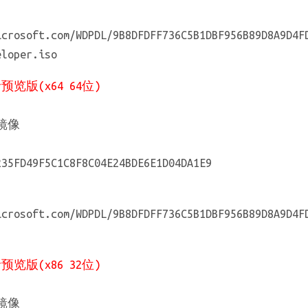
icrosoft.com/WDPDL/9B8DFDFF736C5B1DBF956B89D8A9D4F
eloper.iso
者预览版(x64 64位)
镜像
FD49F5C1C8F8C04E24BDE6E1D04DA1E9
icrosoft.com/WDPDL/9B8DFDFF736C5B1DBF956B89D8A9D4F
者预览版(x86 32位)
镜像