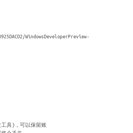
D925DACD2/WindowsDeveloperPreview-
含开发工具)，可以保留账