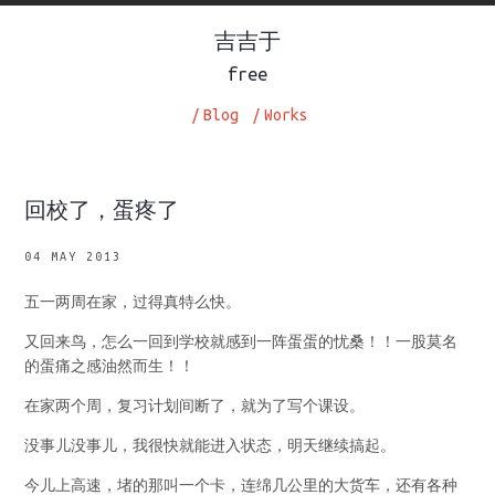
吉吉于
free
/
Blog
/
Works
回校了，蛋疼了
04 MAY 2013
五一两周在家，过得真特么快。
又回来鸟，怎么一回到学校就感到一阵蛋蛋的忧桑！！一股莫名
的蛋痛之感油然而生！！
在家两个周，复习计划间断了，就为了写个课设。
没事儿没事儿，我很快就能进入状态，明天继续搞起。
今儿上高速，堵的那叫一个卡，连绵几公里的大货车，还有各种