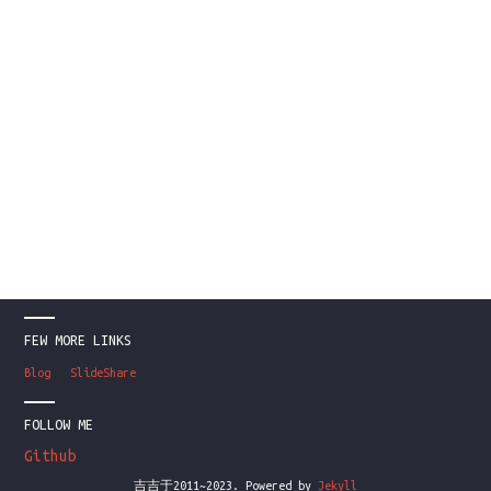
FEW MORE LINKS
Blog
SlideShare
FOLLOW ME
Github
吉吉于2011~2023. Powered by
Jekyll