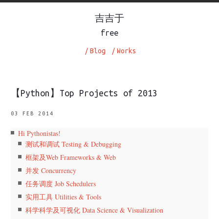
吉吉于
free
/
Blog
/
Works
【Python】Top Projects of 2013
03 FEB 2014
Hi Pythonistas!
测试和调试 Testing & Debugging
框架及Web Frameworks & Web
并发 Concurrency
任务调度 Job Schedulers
实用工具 Utilities & Tools
科学科学及可视化 Data Science & Visualization