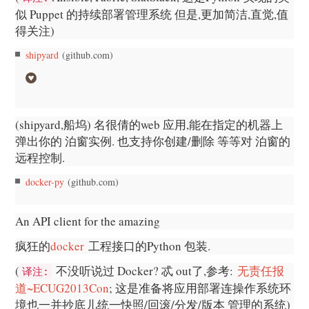
似 Puppet 的持续部署管理系统 但是,更加简洁,直觉,值
得关注)
shipyard
(github.com)
(shipyard,船坞) 名很倩的web 应用,能在指定的机器上
弹出你的 泊窗实例. 也支持你创建/删除 等等对 泊窗的
远程控制.
docker-py
(github.com)
An API client for the amazing
疯狂的
docker
工程接口的Python 包装.
(
不没听说过 Docker? 忒 out了,参考:
无责任报
译注:
道~ECUG2013Con
; 这是准备将应用部署连操作系统环
境也一并抄底儿统一快照/回滚/分发/版本 管理的系统)