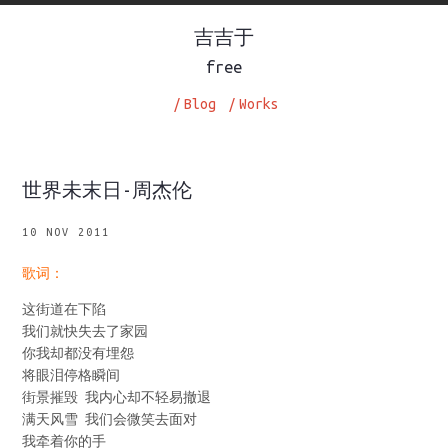
吉吉于
free
/
Blog
/
Works
世界未末日-周杰伦
10 NOV 2011
歌词：
这街道在下陷
我们就快失去了家园
你我却都没有埋怨
将眼泪停格瞬间
街景摧毁 我内心却不轻易撤退
满天风雪 我们会微笑去面对
我牵着你的手