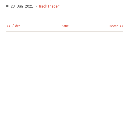
23 Jun 2021 »
BackTrader
<< Older
Home
Newer >>