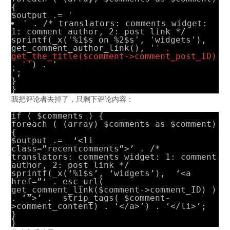
{
$output .= '
' . /* translators: comments widget:
1: comment author, 2: post link */
sprintf(_x('%1$s on %2$s', 'widgets'),
get_comment_author_link(), '
' .
get_the_title($comment->comment_post_ID)
. '
') . '
';
}
}
我把评论者去掉了，只剩下评论内容：
if ( $comments ) {
foreach ( (array) $comments as $comment)
{
$output .= ‘<li
class=”recentcomments”>’ . /*
translators: comments widget: 1: comment
author, 2: post link */
sprintf(_x(‘%1$s’, ‘widgets’), ‘<a
href=”‘ . esc_url(
get_comment_link($comment->comment_ID) )
. ‘”>’ . strip_tags( $comment-
>comment_content) . ‘</a>’) . ‘</li>’;
}
}