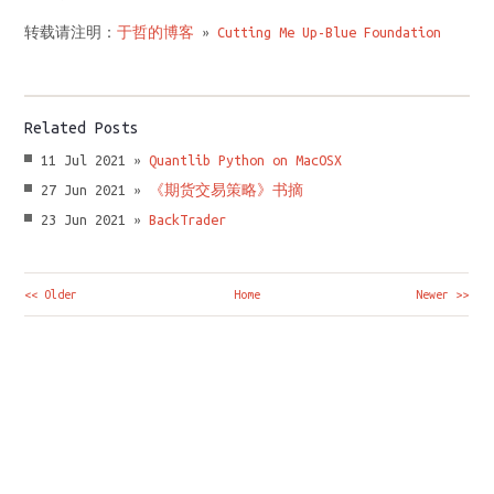
转载请注明：
于哲的博客
»
Cutting Me Up-Blue Foundation
Related Posts
11 Jul 2021 »
Quantlib Python on MacOSX
27 Jun 2021 »
《期货交易策略》书摘
23 Jun 2021 »
BackTrader
<< Older
Home
Newer >>