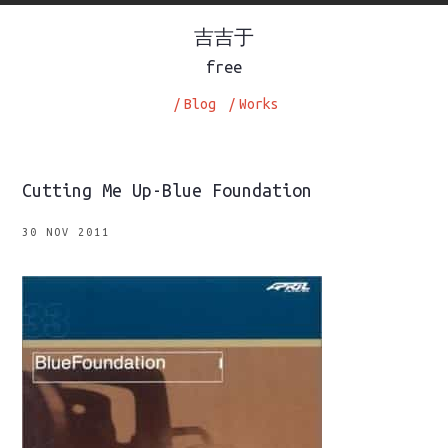
吉吉于
free
/
Blog
/
Works
Cutting Me Up-Blue Foundation
30 NOV 2011