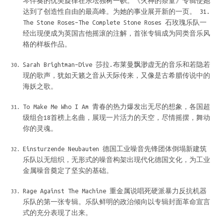
琴伴奏的优美旋律在乐坛独树一帜。《火神的祭童》专辑使她
达到了创造性自由的最高峰。为她的事业展开新的一页。 31.
The Stone Roses–The Complete Stone Roses 石玫瑰乐队一
经出现便成为英国吉他摇滚的注解，首张专辑成为同类音乐风
格的样板作品。
Sarah Brightman–Dive 莎拉.布莱曼飘渺虚无的音乐和若隐若
现的歌声，犹如天籁之音从天际传来，又像是古希腊传说中的
海妖之歌。
To Make Me Who I Am 青春的热力爆发出无尽的想象，各国超
级组合18首榜上名曲，展现一片活力的天空，尽情摇摆，舞动
你的灵魂。
Einsturzende Neubauten 德国工业噪音先锋团体倒塌新建筑
乐队以无组织，无形式的噪音构架出现代化德国文化，为工业
金属噪音奠定了坚实的基础。
Rage Against The Machine 重金属说唱死硬派暴力反抗机器
乐队的第一张专辑。乐队鲜明的政治倾向以专辑封面革命宣言
式的充分表现了出来。