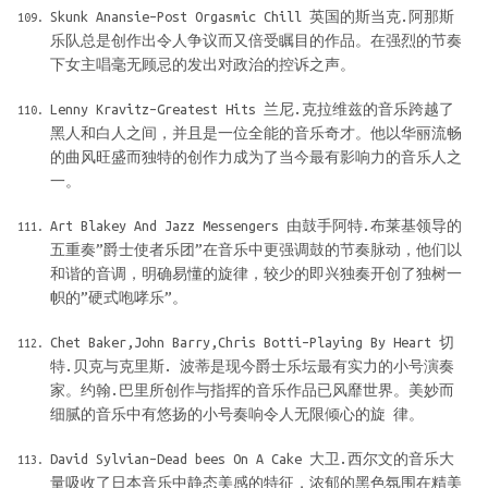
Skunk Anansie–Post Orgasmic Chill 英国的斯当克.阿那斯
乐队总是创作出令人争议而又倍受瞩目的作品。在强烈的节奏
下女主唱毫无顾忌的发出对政治的控诉之声。
Lenny Kravitz–Greatest Hits 兰尼.克拉维兹的音乐跨越了
黑人和白人之间，并且是一位全能的音乐奇才。他以华丽流畅
的曲风旺盛而独特的创作力成为了当今最有影响力的音乐人之
一。
Art Blakey And Jazz Messengers 由鼓手阿特.布莱基领导的
五重奏”爵士使者乐团”在音乐中更强调鼓的节奏脉动，他们以
和谐的音调，明确易懂的旋律，较少的即兴独奏开创了独树一
帜的”硬式咆哮乐”。
Chet Baker,John Barry,Chris Botti–Playing By Heart 切
特.贝克与克里斯. 波蒂是现今爵士乐坛最有实力的小号演奏
家。约翰.巴里所创作与指挥的音乐作品已风靡世界。美妙而
细腻的音乐中有悠扬的小号奏响令人无限倾心的旋 律。
David Sylvian–Dead bees On A Cake 大卫.西尔文的音乐大
量吸收了日本音乐中静态美感的特征，浓郁的黑色氛围在精美