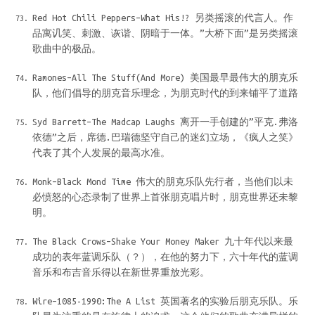
Red Hot Chili Peppers–What His!? 另类摇滚的代言人。作
品寓讥笑、刺激、诙谐、阴暗于一体。”大桥下面”是另类摇滚
歌曲中的极品。
Ramones–All The Stuff(And More) 美国最早最伟大的朋克乐
队，他们倡导的朋克音乐理念，为朋克时代的到来铺平了道路
Syd Barrett–The Madcap Laughs 离开一手创建的”平克.弗洛
依德”之后，席德.巴瑞德坚守自己的迷幻立场，《疯人之笑》
代表了其个人发展的最高水准。
Monk–Black Mond Time 伟大的朋克乐队先行者，当他们以未
必愤怒的心态录制了世界上首张朋克唱片时，朋克世界还未黎
明。
The Black Crows–Shake Your Money Maker 九十年代以来最
成功的表年蓝调乐队（？），在他的努力下，六十年代的蓝调
音乐和布吉音乐得以在新世界重放光彩。
Wire–1085-1990:The A List 英国著名的实验后朋克乐队。乐