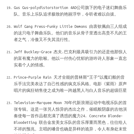
Gus Gus–polydistorstortion 4AD公司旗下的电子迷幻舞曲乐
队。音乐上乐队追求极致的艳丽浮华，令听者难以自拔。
Wolf Gang Press–Funky Little Demons 由衷钦佩由三人组成
的这只电子舞曲乐队。他们的音乐从骨子里透出高贵不凡的王
者之气，冷傲又不失其流行性。
Jeff Buckley–Grace 杰夫.巴克利最具吸引力的还是他那惊人
的富有魔力的歌喉。他以一付伤心忧郁的游吟诗人形象一直忠
实着个人的情感。
Prince–Purple Rain 天才全能的普林斯”王子”以魔幻般的音
乐手法完美表达了自己性感的疯克乐风格。电影《紫雨》原声
唱片的疯狂销售使之成为唯一跨越黑人与白人音乐的超级巨星
Television–Marquee Moon 70年代新浪潮运动中电视乐队的首
张专辑。这是一张另人惊异的杰出之作，催眠般阴森的吉他演
奏使每一首作品都充满了诱惑的魔力24. Concrete Blonde–
Bloodetting 联合金发美女乐队的音乐厚重而黑色，往往给人
不祥的预兆。主唱的嗓音也确是异样的诡异，令人有身处末世