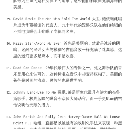
队最为注重的是在旋律上的追求，这令他们的歌曲充满异样的
美感。
David Bowie–The Man Who Sold The World 大卫.鲍依籍此唱
片成为华丽摇滚的代言人。九十年代的涅磐乐队在他们绝唱的
不插电演唱会上翻唱了专辑同名曲。
Mazzy Star–Among My Swan 首先是美丽的，然后是冰冷的阴
暗。迷醉的民谣女声与模糊的吉他音效一样充满了迷离感。这
里的迷幻更多是麻木，而不是欢喜。
Dead Can Dance– 90年代最伟大的专辑之一。死之舞乐队的音
乐是用心来认可的。这种标准在音乐中却变得模糊了。美丽的
苍茫是时间的流逝。民族的也是世界的。
Johnny Lang–Lie To Me 强尼.莱是新生代最具有潜力的布鲁
斯歌手。极具蓝味的嗓音令众位大师动容。而一手更Blue的吉
他说明他无限的潜力。
John Parish And Polly Jean Harvey–Dance Hall At Louse
Point P.J 哈维一直都是以她独有的戏剧化手法来表现一种黑