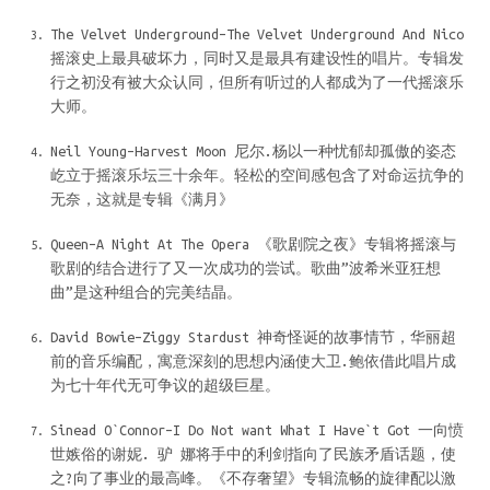
The Velvet Underground–The Velvet Underground And Nico
摇滚史上最具破坏力，同时又是最具有建设性的唱片。专辑发
行之初没有被大众认同，但所有听过的人都成为了一代摇滚乐
大师。
Neil Young–Harvest Moon 尼尔.杨以一种忧郁却孤傲的姿态
屹立于摇滚乐坛三十余年。轻松的空间感包含了对命运抗争的
无奈，这就是专辑《满月》
Queen–A Night At The Opera 《歌剧院之夜》专辑将摇滚与
歌剧的结合进行了又一次成功的尝试。歌曲”波希米亚狂想
曲”是这种组合的完美结晶。
David Bowie–Ziggy Stardust 神奇怪诞的故事情节，华丽超
前的音乐编配，寓意深刻的思想内涵使大卫.鲍依借此唱片成
为七十年代无可争议的超级巨星。
Sinead O`Connor–I Do Not want What I Have`t Got 一向愤
世嫉俗的谢妮. 驴 娜将手中的利剑指向了民族矛盾话题，使
之?向了事业的最高峰。《不存奢望》专辑流畅的旋律配以激