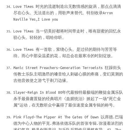
Love Times 时光的流逝制造出无数情感的旋涡，那点点滴滴
尽在心头。无法道出的，用歌声来替代。特别收录Arron
Naville Yes,I Love you
Love Times 当一切美好都将时间带走时，唯有甜蜜的回忆永
驻心头。轻轻的，唱给你听。
Love Times 有一首歌，萦绕心头。是过径的期待与苦苦等
待。而心中那朵温柔的花，却总会在最寒冷的时刻绽放。
Manic Street Preachers–Generation Terroeists 狂躁街头
传教士乐队主唱激昂的嗓音给人刺破心膜的疼痛，变幻莫测的
吉他音效使之游弋于剃刀边缘。
Slayer–Reign In Blood 80年代最独特最极端的鞭挞金属乐队
杀手最毋庸置疑的经典唱片《血腥统治》掀起了一场”死亡金
属”运动，在无数听众中赢得了最佳速度金属专辑的称号。
Pink Floyd–The Pipper At The Gates Of Dawn 以席德.巴瑞
德为中心人物的平克.弗洛依德乐队的首张专辑.弥漫着浓烈的
迷幻气息,极具创新意识,与乐队后期作品迥然有异. 42. The