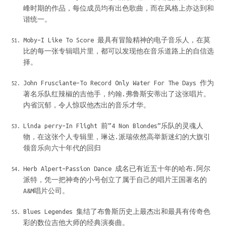
峰时期的作品，每位成员均有出色歌曲，而在风格上亦达到和
谐统一。
Moby–I Like To Score 最具有冒险精神的电子音乐人，在莫
比的每一张专辑唱片里，都可以发现他在音乐道路上的自信选
择。
John Frusciante–To Record Only Water For The Days 作为
著名乐队红辣椒的吉他手，约翰.弗鲁斯安蒂出了这张唱片。
内省沉郁，令人惊叹他杰出的音乐才华。
Linda perry–In Flight 前”4 Non Blondes”乐队的灵魂人
物，在这张个人专辑里，琳达.派瑞依然高举新迷幻的大旗引
领音乐向六十年代的回归
Herb Alpert–Passion Dance 成名已有近五十年的哈布.阿尔
派特，凭一把神奇的小号创立了属于自己的唱片王国著名的
A&M唱片公司。
Blues Legendes 集结了布鲁斯历史上最杰出和最具有传奇色
彩的数位吉他大师的经典演奏曲。