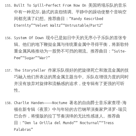
Built To Spill–Perfect From Now On 美国坍塌乐队的音乐
中有一种尼尔.扬式的哀怨情调。平静中的躁动使整个音响空
间都充满了幻想。推荐曲目：”Randy Kescribed
Eternity”“Velvet Waltz”“Untrustable/Part2″
System Of Down 现今已是如日中天的无序小子乐队的首张专
辑。他们的地下鞭挞金属与传统重金属中寻得平衡，将新歌特
重金属风格推动为一股势不可挡的潮流。推荐曲目：”Suite-
Pee”“Sugar”“War?”
The Storyteller 作家乐队很好的把旋律死亡和激流金属的技
巧融入他们所表达的黑金属主题当中。乐队在增强力度的同时
并没有放弃对旋律和流畅感的追求，使专辑有了更强的可听
性。
Charlie Handen――Noctume 著名的自由爵士音乐家查理·海
顿在新专辑《夜景》中与年轻的古巴钢琴演奏家尹泽罗·瑞贝
巴合作，将慢版的拉丁节奏演绎的无比性感迷人。推荐曲
目：”Oen la Orilla del Mundo”” Nocturnal”“Tress
Palabras”