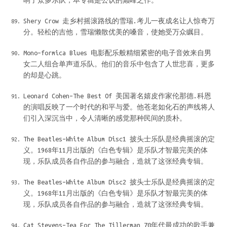
响了众多乐队，本专辑是公认的巅峰之作。
Shery Crow 走乡村摇滚路线的雪瑞.考儿一夜成名让人惊奇万
分。轻松的吉他，雪瑞懒散优美的嗓音，使她受万众瞩目。
Mono–formica Blues 电影配乐般精细紧密的电子音效来自男
女二人组合单声道乐队。他们的音乐中包含了人世悲喜，更多
的却是心跳。
Leonard Cohen–The Best Of 美国著名嬉皮作家伦那德.科恩
的演唱反映了一个时代的和平与爱。他苍老如化石的声线将人
们引入深沉当中，令人清晰的感觉那种民间的质朴。
The Beatles–White Album Disc1 披头士乐队是经典摇滚的定
义。1968年11月出版的《白色专辑》是乐队才智最完美的体
现，乐队成员各自作品的参与融合，造就了这张经典专辑。
The Beatles–White Album Disc2 披头士乐队是经典摇滚的定
义。1968年11月出版的《白色专辑》是乐队才智最完美的体
现，乐队成员各自作品的参与融合，造就了这张经典专辑。
Cat Stevens–Tea For The Tillerman 70年代最成功的歌手兼