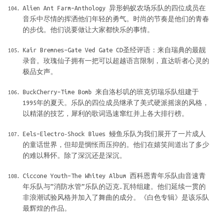
Alien Ant Farm–Anthology 异形蚂蚁农场乐队的四位成员在
音乐中尽情的挥洒他们年轻的勇气。时尚的节奏是他们的青春
的步伐。他们说要做让大家都快乐的事情。
Kair Bremnes–Gate Ved Gate CD圣经评语：来自瑞典的最靓
录音。玫瑰仙子拥有一把可以超越语言限制，直达听者心灵的
极品女声。
BuckCherry–Time Bomb 来自洛杉叽的班克切瑞乐队组建于
1995年的夏天。乐队的四位成员继承了美式硬派摇滚的风格，
以精湛的技艺，犀利的歌词迅速窜红并上各大排行榜。
Eels–Electro-Shock Blues 鳗鱼乐队为我们展开了一片成人
的童话世界，但却是惆怅而压抑的。他们在嬉笑间道出了多少
的难以释怀。除了深沉还是深沉。
Ciccone Youth–The Whitey Album 西科恩青年乐队由音速青
年乐队与”消防水管”乐队的迈克.瓦特组建。他们延续一贯的
非浪潮试验风格并加入了舞曲的成分。《白色专辑》是该乐队
最辉煌的作品。