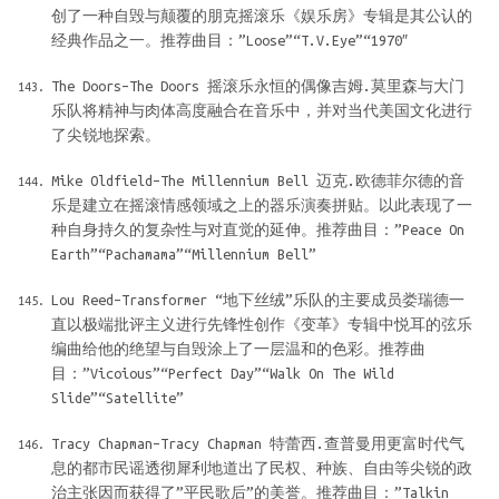
创了一种自毁与颠覆的朋克摇滚乐《娱乐房》专辑是其公认的
经典作品之一。推荐曲目：”Loose”“T.V.Eye”“1970″
The Doors–The Doors 摇滚乐永恒的偶像吉姆.莫里森与大门
乐队将精神与肉体高度融合在音乐中，并对当代美国文化进行
了尖锐地探索。
Mike Oldfield–The Millennium Bell 迈克.欧德菲尔德的音
乐是建立在摇滚情感领域之上的器乐演奏拼贴。以此表现了一
种自身持久的复杂性与对直觉的延伸。推荐曲目：”Peace On
Earth”“Pachamama”“Millennium Bell”
Lou Reed–Transformer “地下丝绒”乐队的主要成员娄瑞德一
直以极端批评主义进行先锋性创作《变革》专辑中悦耳的弦乐
编曲给他的绝望与自毁涂上了一层温和的色彩。推荐曲
目：”Vicoious”“Perfect Day”“Walk On The Wild
Slide”“Satellite”
Tracy Chapman–Tracy Chapman 特蕾西.查普曼用更富时代气
息的都市民谣透彻犀利地道出了民权、种族、自由等尖锐的政
治主张因而获得了”平民歌后”的美誉。推荐曲目：”Talkin