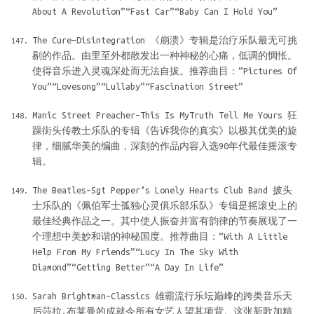
About A Revolution”“Fast Car”“Baby Can I Hold You”
The Cure–Disintegration 《崩溃》专辑是治疗乐队最无可挑
剔的作品。由里至外都散发出一种神秘的心痛，低调的惆怅。
使得音乐进入灵魂深处而无法自拔。推荐曲目：”Pictures Of
You”“Lovesong”“Lullaby”“Fascination Street”
Manic Street Preacher–This Is MyTruth Tell Me Yours 狂
躁街头传教士乐队的专辑《告诉我你的真实》以极其优美的旋
律，细腻华美的编曲，深刻的作品内容入选90年代最佳摇滚专
辑。
The Beatles–Sgt Pepper’s Lonely Hearts Club Band 披头
士乐队的《佩伯军士孤独心灵俱乐部乐队》专辑是摇滚史上的
最佳经典作品之一。其中使人振奋并富有韵律的节奏展现了一
个理想中美妙和谐的神秘国度。推荐曲目：”With A Little
Help From My Friends”“Lucy In The Sky With
Diamond”“Getting Better”“A Day In Life”
Sarah Brightman–Classics 雄霸流行乐坛巅峰的跨类音乐天
后莎拉.布莱曼的成就令所有女艺人望其项背。这张新歌加精