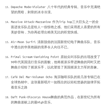
Depeche Mode–Violater 八十年代的经典专辑。音乐中充满绝
望的黑暗，刺骨的冰冷冷漠。
Massive Attack–Mazzanine 作为Trip hop三大巨头之一的全
面进攻乐队总是给人一份惊艳之感。他们采用惹人喜爱的所有
美妙音响，为你再处理出精美无比的听觉快感。
Air–Moon Surfri 清新脱俗的法国新世纪电子舞曲乐队。音乐
中透出的华美艳丽的境界令人向往不已。
Primal Scream–Vanishing Point 原始尖叫乐队的出现改变了
90年代英国流行音乐的面貌，他将摇滚乐带进舞曲的同时又把
舞曲介绍给了摇滚乐手，以此塑造了英国摇滚主力军的形象。
Café Del Mar–Voluman Ocho 海滨咖啡乐队的前几张专辑已在
全球热销中。这张最新唱片一如既往的以轻松悠扬的旋律开拓
着音乐之路
Daft Punk–Discorys House舞曲的典范作品，在新世纪为所有
的舞曲迷献上的最High音乐。