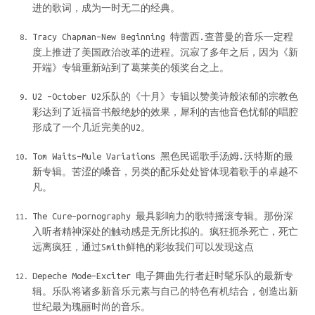
进的歌词，成为一时无二的经典。
Tracy Chapman–New Beginning 特蕾西.查普曼的音乐一定程
度上推进了美国政治改革的进程。沉寂了多年之后，因为《新
开端》专辑重新站到了葛莱美的领奖台之上。
U2 –October U2乐队的《十月》专辑以赞美诗般浓郁的宗教色
彩达到了近福音书般绝妙的效果，犀利的吉他音色忧郁的唱腔
形成了一个几近完美的U2。
Tom Waits–Mule Variations 黑色民谣歌手汤姆.沃特斯的最
新专辑。苦涩的嗓音，另类的配乐处处皆体现着歌手的卓越不
凡。
The Cure–pornography 最具影响力的歌特摇滚专辑。那份深
入听者精神深处的触动感是无所比拟的。疯狂扼杀死亡，死亡
远离疯狂，通过Smith鲜艳的彩妆我们可以发现这点
Depeche Mode–Exciter 电子舞曲先行者赶时髦乐队的最新专
辑。乐队将诸多新音乐元素与自己的特色有机结合，创造出新
世纪最为瑰丽时尚的音乐。