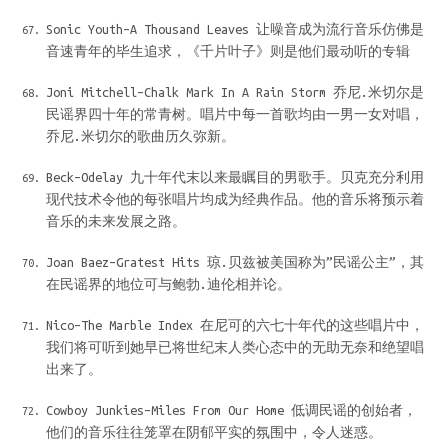
Sonic Youth–A Thousand Leaves 让噪音成为流行音乐仿佛是
音速青年的毕生追求，《千片叶子》则是他们最动听的专辑
Joni Mitchell–Chalk Mark In A Rain Storm 乔尼.米切尔是
民谣界四十年的常青树。唱片中每一首歌均由一男一女对唱，
乔尼.米切尔的歌曲历久弥新。
Beck–Odelay 九十年代末以来最瞩目的男歌手。贝克充分利用
现代技术令他的每张唱片均成为经典作品。他的音乐将预示着
音乐的未来发展之路。
Joan Baez–Gratest Hits 琼.贝兹被美国称为”民谣公主”，其
在民谣界的地位可与鲍勃.迪伦相并论。
Nico–The Marble Index 在尼可的六七十年代的这些唱片中，
我们将可听到她早已将世纪末人类心态中的无助无奈和绝望唱
出来了。
Cowboy Junkies–Miles From Our Home 低调民谣的创始者，
他们的音乐往往笼罩在阴郁平实的氛围中，令人迷惑。