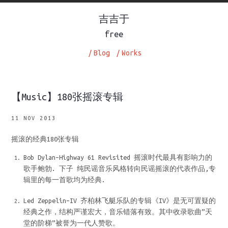
吉吉于
free
/
Blog
/
Works
【Music】180张摇滚专辑
11 NOV 2013
摇滚的经典180张专辑
Bob Dylan–Highway 61 Revisited 摇滚时代最具有影响力的
歌手鲍勃. 下子 纯民谣音乐风格转向民谣摇滚的代表作品,专
辑里的每一首歌均为经典.
Led Zeppelin–IV 齐柏林飞艇乐队的专辑《IV》是无可置疑的
经典之作，结构严谨宏大，音乐错落有致。其中收录歌曲”天
堂的阶梯”被誉为一代人赞歌。