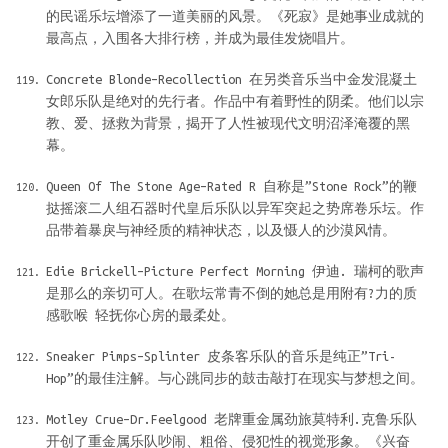
的民谣乐坛增添了一道美丽的风景。《死寂》是她事业成就的
最高点，入围各大排行榜，并成为最佳发烧唱片。
Concrete Blonde–Recollection 在另类音乐当中金发混凝土
女郎乐队是绝对的先行者。作品中有着野性的阴柔。他们以宗
教、爱、拯救为背景，揭开了人性被现代文明沼泽淹覆的黑
幕。
Queen Of The Stone Age–Rated R 自称是”Stone Rock”的鞭
挞摇滚二人组石器时代皇后乐队以异军突起之势席卷乐坛。作
品带着暴戾与神经质的精神状态，以及慑人的沙漠风情。
Edie Brickell–Picture Perfect Morning 伊迪. 瑞柯的歌声
是那么的亲切可人。在歌坛常青不倒的她总是用附有?力的质
感歌喉 轻抚你心房的最柔处。
Sneaker Pimps–Splinter 皮条客乐队的音乐是纯正”Tri-
Hop”的最佳注解。与心跳同步的鼓击敲打在现实与梦想之间。
Motley Crue–Dr.Feelgood 老牌重金属劲旅莫特利.克鲁乐队
开创了重金属乐队吵闹、粗俗、侵犯性的视觉形象。《兴奋