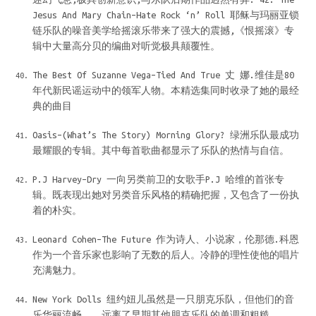
Jesus And Mary Chain–Hate Rock ‘n’ Roll 耶稣与玛丽亚锁
链乐队的噪音美学给摇滚乐带来了强大的震撼,《恨摇滚》专
辑中大量高分贝的编曲对听觉极具颠覆性。
The Best Of Suzanne Vega–Tied And True 丈 娜.维佳是80
年代新民谣运动中的领军人物。本精选集同时收录了她的最经
典的曲目
Oasis–(What’s The Story) Morning Glory? 绿洲乐队最成功
最耀眼的专辑。其中每首歌曲都显示了乐队的热情与自信。
P.J Harvey–Dry 一向另类前卫的女歌手P.J 哈维的首张专
辑。既表现出她对另类音乐风格的精确把握，又包含了一份执
着的朴实。
Leonard Cohen–The Future 作为诗人、小说家，伦那德.科恩
作为一个音乐家也影响了无数的后人。冷静的理性使他的唱片
充满魅力。
New York Dolls 纽约妞儿虽然是一只朋克乐队，但他们的音
乐华丽流畅，，远离了早期其他朋克乐队的单调和粗糙。