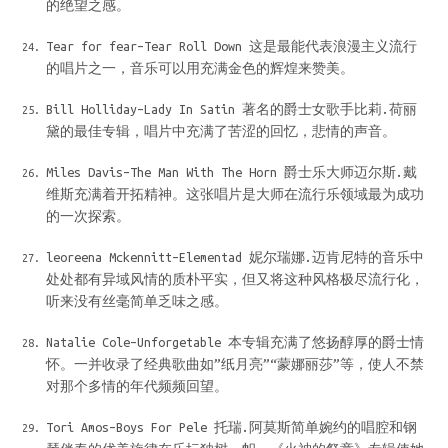
的绝望之感。
Tear for fear–Tear Roll Down 这是最能代表浪漫主义流行
的唱片之一，音乐可以用充满金色的辉煌来赞美。
Bill Holliday–Lady In Satin 著名的爵士女歌手比莉.荷丽
黛的最佳专辑，唱片中充满了苦涩的回忆，悲情的声音。
Miles Davis–The Man With The Horn 爵士乐大师迈尔斯.戴
维斯充满着开拓精神。这张唱片是大师在流行乐领域最为成功
的一次探索。
leoreena Mckennitt–Elementad 妮尔瑞娜.迈肯尼特的音乐中
处处都有异域风情的质朴平实，但又将这种风格极尽流行化，
听来没有丝毫简单乏味之感。
Natalie Cole–Unforgetable 本专辑充满了悠扬醇厚的爵士情
怀。一并收录了经典歌曲如”纸月亮”“蒙娜丽莎”等，使人不禁
对那个多情的年代频频回望。
Tori Amos–Boys For Pele 托瑞.阿莫斯简单婉约的唱腔和钢