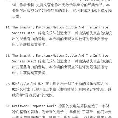
词曲作者卡特.史特文森创作出无数传唱至今的经典作品。本
专辑的出版成为了7白金销量的唱片，也同时成为TAS上榜发烧
天碟。
The Smashing Pumpkins–Mellon Collie And The Infinite
Sadness Disc1 碎南瓜乐队创造出了一种由涡动失真吉他编织
出的层叠有力的音响。本专辑的出现立即被评为最佳摇滚专
辑，并获得葛莱美奖。
The Smashing Pumpkins–Mellon Collie And The Infinite
Sadness Disc2 碎南瓜乐队创造出了一种由涡动失真吉他编织
出的层叠有力的音响。本专辑的出现立即被评为最佳摇滚专
辑，并获得葛莱美奖。
U2–Rattle And Hum 在为摇滚乐开创了全新的音乐模式之后，
U2乐队推出了现场演出专辑《唧唧喳喳》和同名记实电影。继
续高举”灵魂反省”的大旗。
Kraftwerk–Computer World 德国的发电站乐队创造了一种冰
冷而精确的音响，为未来的电子 」隼值於 了基础。他们游走
于摇滚与舞曲的边缘，影响了大批音乐家。《计算机世界》是