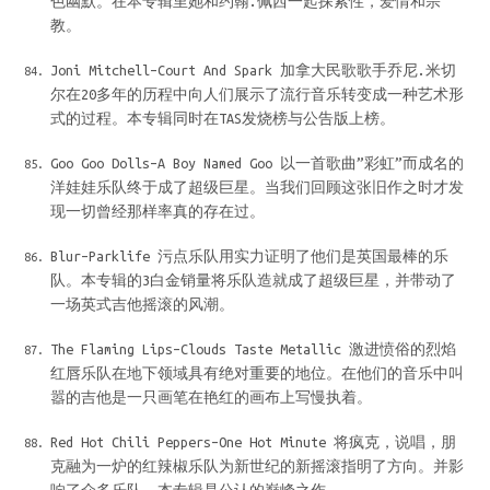
色幽默。在本专辑里她和约翰.佩西一起探索性，爱情和宗
教。
Joni Mitchell–Court And Spark 加拿大民歌歌手乔尼.米切
尔在20多年的历程中向人们展示了流行音乐转变成一种艺术形
式的过程。本专辑同时在TAS发烧榜与公告版上榜。
Goo Goo Dolls–A Boy Named Goo 以一首歌曲”彩虹”而成名的
洋娃娃乐队终于成了超级巨星。当我们回顾这张旧作之时才发
现一切曾经那样率真的存在过。
Blur–Parklife 污点乐队用实力证明了他们是英国最棒的乐
队。本专辑的3白金销量将乐队造就成了超级巨星，并带动了
一场英式吉他摇滚的风潮。
The Flaming Lips–Clouds Taste Metallic 激进愤俗的烈焰
红唇乐队在地下领域具有绝对重要的地位。在他们的音乐中叫
嚣的吉他是一只画笔在艳红的画布上写慢执着。
Red Hot Chili Peppers–One Hot Minute 将疯克，说唱，朋
克融为一炉的红辣椒乐队为新世纪的新摇滚指明了方向。并影