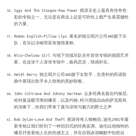
Iggy And The Stooges–Raw Power 摇滚乐史上最具有传奇色
彩的专辑之一。无论是在商业上还是可听性上都产生着震撼性
的力量。
Moden English–Pillow Lips 著名的独立唱片公司4AD旗下乐
队，音乐以冷峻而富有激情著称。
Nico–Chelsea Girl 与地下丝绒乐队合作首张专辑的德国艺术
家。在这张个人首张专辑中，曲风悲凉，情感朴实。
Heidi Berry 独立唱片公司4AD旗下女歌手，在质朴的民谣歌
曲中展现出歌手令人惊艳的美妙歌喉。
John Coltrane And Johnny Hartman 众多经典名曲在约翰尼.
哈特曼温暖浑厚的嗓音，以及约翰.柯川洒脱自由的萨克斯风
的演奏下，给我们带来了最为深情与魅力的爵士之声
Bob Dylan–Love And Theft 摇滚传奇人物鲍伯.迪伦2001年最
新专辑让我们听到了一种回归式的经典蓝调。迪伦以他独特的
嗓音抒发着他人生的伤感主义，并在自我诙谐幽默中怡然自