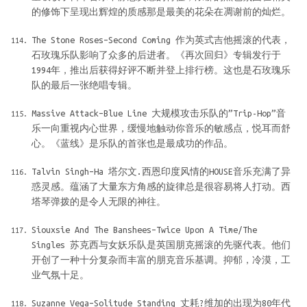
的修饰下呈现出辉煌的质感那是最美的花朵在凋谢前的灿烂。
The Stone Roses–Second Coming 作为英式吉他摇滚的代表，
石玫瑰乐队影响了众多的后进者。《再次回归》专辑发行于
1994年，推出后获得好评不断并登上排行榜。这也是石玫瑰乐
队的最后一张绝唱专辑。
Massive Attack–Blue Line 大规模攻击乐队的”Trip-Hop”音
乐一向重视内心世界，缓慢地触动你音乐的敏感点，悦耳而舒
心。《蓝线》是乐队的首张也是最成功的作品。
Talvin Singh–Ha 塔尔文.西恩印度风情的HOUSE音乐充满了异
惑灵感。蕴涵了大量东方角感的旋律总是很容易将人打动。西
塔琴弹拨的是令人无限的神往。
Siouxsie And The Banshees–Twice Upon A Time/The
Singles 苏克西与女妖乐队是英国朋克摇滚的先驱代表。他们
开创了一种十分复杂而丰富的朋克音乐基调。抑郁，冷漠，工
业气氛十足。
Suzanne Vega–Solitude Standing 丈耗?维加的出现为80年代