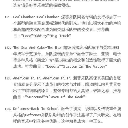
选专辑是好音乐生涯的极致颂扬。
CoalChamber–CoalChamber 煤窖乐队同名专辑的发行标志了一
个新型的融合重金属摇滚时代的到来。他们以强大有力的声响
和高超的技术配合成为同类型乐队中的佼佼者。推荐曲
目：”Loco”“Oddity”“Big Truck”
The Sea And Cake–The Biz 超级后摇滚乐队海洋与蛋糕1993
年成军于芝加哥。乐队流畅的音乐中融合了爵士、蓝调、电子
等多种风格《商业》专辑以突出的概念和创造性取得了巨大的
成功。推荐曲目：”Leeora”“Station In The Valley”
American Hi Fi–American Hi Fi 新晋乐队高保真美国的首张
专辑就充分显示了成员们的技术与才能，躁动的以内月背景突
出了主唱细腻的嗓音，整张专辑都给人真诚，鼓舞之感。推荐
曲目：”Surround”“Flavou Of The Weak”
Deftones–Back To School 融合了朋克、说唱以及传统重金属
风格的Deftones乐队以独特的创作手法赢得了广大听众。在咆
哮的音乐中剥落各种伪装，这种粗暴成为一种正义。