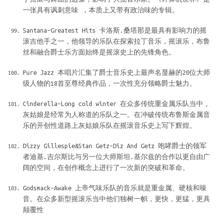
一张具有讽刺意味 ，本质上又带有政治味的专辑。
Santana–Greatest Hits 卡洛斯.桑塔那是最具有影响力的摇
滚吉他手之一，他领导的乐队在探索拉丁音乐，摇滚乐，布鲁
丝和融合爵士乐方面始终是摇滚史上的先锋角色。
Pure Jazz 本唱片汇集了爵士音乐史上最声名显赫的20位大师
级人物的18首至尊经典作品，一次性充分领略爵士魅力。
Cinderella–Long cold winter 在众多传统重金属乐队当中，
灰姑娘是经常为人称道的乐队之一。在冲破传统布鲁斯金属音
乐的开创性道路上灰姑娘乐队在摇滚音乐史上写下辉煌。
Dizzy Gillespie&Stan Getz–Diz And Getz 咆哮爵士的领军
者迪基.吉尔斯比与另一位大师斯坦.基尔兹的合作以更自由广
阔的空间，在创作概念上进行了一次新的突破和革命。
Godsmack–Awake 上帝气味乐队的音乐就是重金属、硬核和噪
音。在众多新型摇滚乐当中他们独树一帜，更快，更猛，更具
颠覆性