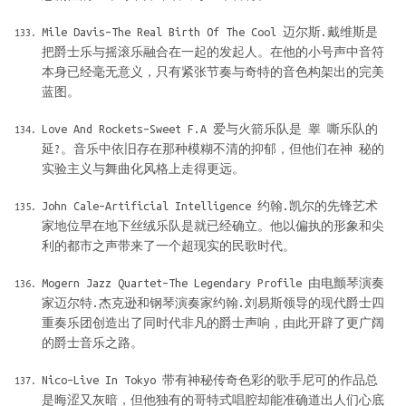
Mile Davis–The Real Birth Of The Cool 迈尔斯.戴维斯是
把爵士乐与摇滚乐融合在一起的发起人。在他的小号声中音符
本身已经毫无意义，只有紧张节奏与奇特的音色构架出的完美
蓝图。
Love And Rockets–Sweet F.A 爱与火箭乐队是 睾 嘶乐队的
延?。音乐中依旧存在那种模糊不清的抑郁，但他们在神 秘的
实验主义与舞曲化风格上走得更远。
John Cale–Artificial Intelligence 约翰.凯尔的先锋艺术
家地位早在地下丝绒乐队是就已经确立。他以偏执的形象和尖
利的都市之声带来了一个超现实的民歌时代。
Mogern Jazz Quartet–The Legendary Profile 由电颤琴演奏
家迈尔特.杰克逊和钢琴演奏家约翰.刘易斯领导的现代爵士四
重奏乐团创造出了同时代非凡的爵士声响，由此开辟了更广阔
的爵士音乐之路。
Nico–Live In Tokyo 带有神秘传奇色彩的歌手尼可的作品总
是晦涩又灰暗，但他独有的哥特式唱腔却能准确道出人们心底