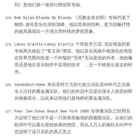
剂》是他们第一张排行榜冠军专辑。
Bob Dylan–Blonde On Blonde 《无数金发女郎》专辑代表了
鲍勃.迪伦音乐生涯的顶峰。他以简单的结构，更为流畅抒情
的曲风展现出一片强大而特殊的梦想景象。
Lenny Kravitz–Lenny Kravitz 个性歌手兰尼.克拉维兹的新
专辑再次掀起了”复古风”潮流。他以音乐风格中根源化的色彩
在世界范围内恰是一个时髦的”另类”无论是他的外表，他的嗓
音还是他在音乐制作中采用的技术 ，无一不映射出逝去的时
光。
Sevendust–Home 来自亚特兰大的七粒尘乐队是90年代之后最
令人注目的重金属乐队。他们的作品中总是出现令人惊异的即
兴独奏部分，以此来证明他们是纯粹的重金属乐队。
Pear Jam–Jones Beach New York 2000 珍珠酱乐队已经用实
力证明了他们并不是一只简单而勉强的西雅图乐队。从他们的
歌词中可以看出那份执着的热忱，而从几万人的疯狂尖叫声中
也说明了这只乐队的真正意义