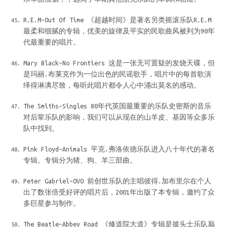
R.E.M–Out Of Time 《超越时间》是著名另类摇滚乐队R.E.M
最柔和细腻的专辑，优美的旋律及平实的民歌曲风被列为90年
代最重要的唱片。
Mary Black–No Frontiers 这是一张无可置疑的发烧天碟，但
是玛丽.布莱克作为一位出色的民谣歌手，唱片中的每首歌演
绎得淋漓尽致，每听此唱片都令人心中涌出莫名的感动。
The Smiths–Singles 80年代英国最重要的乐队史密斯的音乐
对后辈乐队的影响，我们可以从现在的山羊皮、基因等众多乐
队中找到。
Pink Floyd–Animals 平克.弗洛依德乐队进入八十年代的著名
专辑。专辑分为猪、狗、羊三部曲。
Peter Gabriel–OVO 前创世乐队的主唱彼得.加布里尔在个人
出了数张倍受好评的唱片后，2001年出版了本专辑，邀约了众
多巨星参与制作。
The Beatle–Abbey Road 《修道院大道》专辑是披头士乐队巅