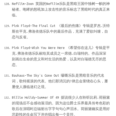
Nefilim–Zoon 英国的Nefilim乐队是黑暗王国中独树一帜的神
秘者。咆哮的怒吼加上攻击性的音乐标志了黑暗时代的真正来
临。
Pink Floyd–The Final Cut 《最后的伤痛》专辑是罗杰.沃特
斯在平克.弗洛依德乐队中的最后作品，充满了爱欲纠缠，自
恋与反省。
Pink Floyd–Wish You Were Here 《希望你在这儿》专辑是平
克.弗洛依德乐队献给其成员之一席德.白瑞特的。作品深深
刻画出生命的意义和对生活的热爱，以及对白瑞德无尽的思
恋。
Bauhaus–The Sky`s Gone Out 嚎嘶乐队是黑暗音乐的代名
词，歌特摇滚的代表。他们那消沉的?律总会萦绕在心头，屡
屡使人濒临迷幻之境。
Billie Holidy–Summer Of 49 据说很少人在聆听比莉.荷丽黛
的现场后不会感动落泪的。因为这位爵士乐界最具传奇色彩的
歌后在演唱时总辐射出字字句句心声泪水。荷丽黛确实是用好
悲剧性的生命写下并吟唱出每一个音符。