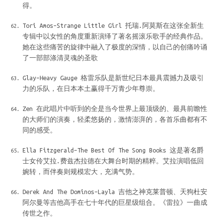
得。
Tori Amos–Strange Little Girl 托瑞.阿莫斯在这张全新生
专辑中以女性的角度重新演绎了著名摇滚乐歌手的经典作品。
她在这些痛苦的旋律中融入了极度的深情，以自己的创痛吟诵
了一部部涤清灵魂的圣歌
Glay–Heavy Gauge 格雷乐队是新世纪日本最具震撼力及吸引
力的乐队，在日本本土赢得千万青少年尊崇。
Zen 在此唱片中听到的全是当今世界上最顶级的、最具前瞻性
的大师们的演奏，轻柔悠扬的，激情澎湃的，各首乐曲都有不
同的感受。
Ella Fitzgerald–The Best Of The Song Books 这是著名爵
士女伶艾拉.费兹杰拉德在大舞台时期的精粹。艾拉演唱低回
婉转，而伴奏则规模宏大，充满气势。
Derek And The Dominos–Layla 吉他之神克莱普顿、天狗杜安
阿尔曼等吉他高手在七十年代的巨星级组合。《雷拉》一曲成
传世之作。