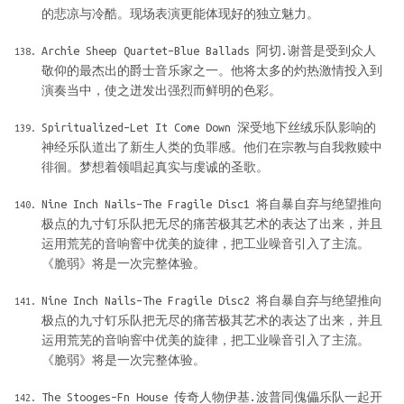
的悲凉与冷酷。现场表演更能体现好的独立魅力。
Archie Sheep Quartet–Blue Ballads 阿切.谢普是受到众人
敬仰的最杰出的爵士音乐家之一。他将太多的灼热激情投入到
演奏当中，使之迸发出强烈而鲜明的色彩。
Spiritualized–Let It Come Down 深受地下丝绒乐队影响的
神经乐队道出了新生人类的负罪感。他们在宗教与自我救赎中
徘徊。梦想着领唱起真实与虔诚的圣歌。
Nine Inch Nails–The Fragile Disc1 将自暴自弃与绝望推向
极点的九寸钉乐队把无尽的痛苦极其艺术的表达了出来，并且
运用荒芜的音响窨中优美的旋律，把工业噪音引入了主流。
《脆弱》将是一次完整体验。
Nine Inch Nails–The Fragile Disc2 将自暴自弃与绝望推向
极点的九寸钉乐队把无尽的痛苦极其艺术的表达了出来，并且
运用荒芜的音响窨中优美的旋律，把工业噪音引入了主流。
《脆弱》将是一次完整体验。
The Stooges–Fn House 传奇人物伊基.波普同傀儡乐队一起开